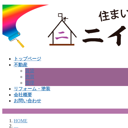
コ
ナ
ン
ビ
テ
ゲ
ン
ー
ツ
シ
へ
ョ
ス
ン
キ
に
ッ
移
トップページ
プ
動
不動産
賃貸
売買
管理
リフォーム・塗装
会社概要
お問い合わせ
HOME