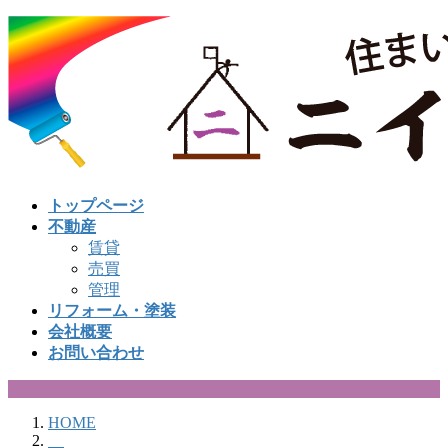
コ
ナ
ン
ビ
テ
ゲ
ン
ー
ツ
シ
へ
ョ
ス
ン
キ
に
ッ
移
トップページ
プ
動
不動産
賃貸
売買
管理
リフォーム・塗装
会社概要
お問い合わせ
HOME