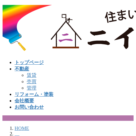
コ
ナ
ン
ビ
テ
ゲ
ン
ー
ツ
シ
へ
ョ
ス
ン
キ
に
ッ
移
トップページ
プ
動
不動産
賃貸
売買
管理
リフォーム・塗装
会社概要
お問い合わせ
HOME