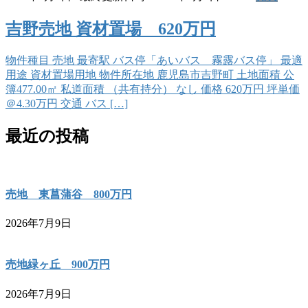
吉野売地 資材置場 620万円
物件種目 売地 最寄駅 バス停「あいバス 霧露バス停」 最適
用途 資材置場用地 物件所在地 鹿児島市吉野町 土地面積 公
簿477.00㎡ 私道面積 （共有持分） なし 価格 620万円 坪単価
＠4.30万円 交通 バス […]
最近の投稿
売地 東菖蒲谷 800万円
2026年7月9日
売地緑ヶ丘 900万円
2026年7月9日