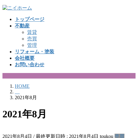
コ
ナ
ン
ビ
トップページ
テ
ゲ
不動産
ン
ー
賃貸
ツ
シ
売買
へ
ョ
管理
ス
ン
リフォーム・塗装
キ
に
会社概要
ッ
移
お問い合わせ
プ
動
HOME
2021年8月
2021年8月
2021年8月4日
/ 最終更新日時 :
2021年8月4日
toukou
売買