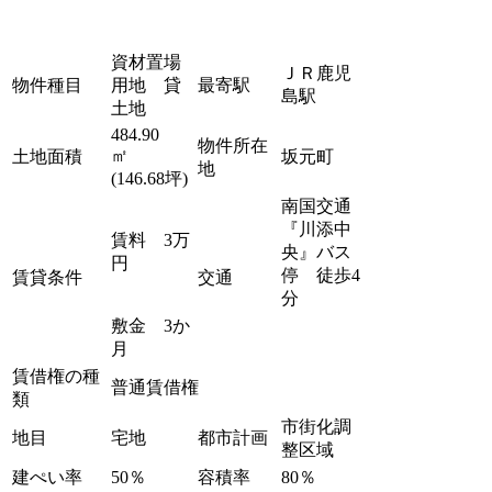
資材置場
ＪＲ鹿児
物件種目
用地 貸
最寄駅
島駅
土地
484.90
物件所在
㎡
土地面積
坂元町
地
(146.68坪)
南国交通
『川添中
賃料 3万
央』バス
円
停 徒歩4
賃貸条件
交通
分
敷金 3か
月
賃借権の種
普通賃借権
類
市街化調
地目
宅地
都市計画
整区域
建ぺい率
50％
容積率
80％