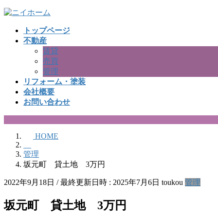
コ
ナ
ン
ビ
トップページ
テ
ゲ
不動産
ン
ー
賃貸
ツ
シ
売買
へ
ョ
管理
ス
ン
リフォーム・塗装
キ
に
会社概要
ッ
移
お問い合わせ
プ
動
HOME
管理
坂元町 貸土地 3万円
2022年9月18日
/ 最終更新日時 :
2025年7月6日
toukou
管理
坂元町 貸土地 3万円