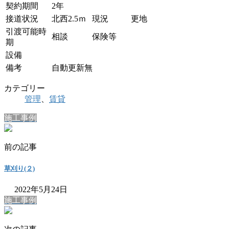
契約期間
2年
接道状況
北西2.5ｍ
現況
更地
引渡可能時
相談
保険等
期
設備
備考
自動更新無
カテゴリー
管理
、
賃貸
施工事例
前の記事
草刈り(２)
2022年5月24日
施工事例